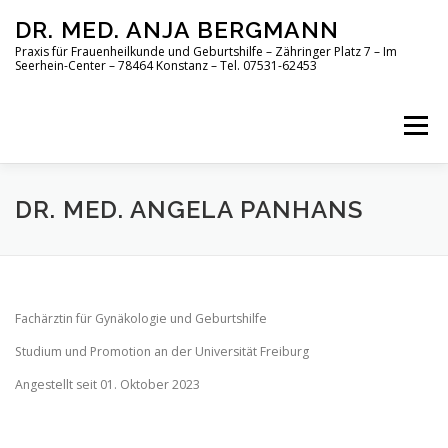
Zum
DR. MED. ANJA BERGMANN
Inhalt
springen
Praxis für Frauenheilkunde und Geburtshilfe – Zähringer Platz 7 – Im
Seerhein-Center – 78464 Konstanz – Tel. 07531-62453
Menü
ÜBERSICHT
ÜBER UNS
LEISTUNGEN
DR. MED. ANGELA PANHANS
RUNDGANG
TEAM
AKTUELLES
KONTAKT
Fachärztin für Gynäkologie und Geburtshilfe
DATENSCHUTZ
IMPRESSUM
Studium und Promotion an der Universität Freiburg
Angestellt seit 01. Oktober 2023