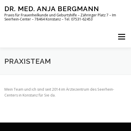
Zum
DR. MED. ANJA BERGMANN
Inhalt
springen
Praxis für Frauenheilkunde und Geburtshilfe – Zähringer Platz 7 – Im
Seerhein-Center – 78464 Konstanz – Tel. 07531-62453
Menü
ÜBERSICHT
ÜBER UNS
LEISTUNGEN
PRAXISTEAM
RUNDGANG
TEAM
AKTUELLES
KONTAKT
Mein Team und ich sind seit 2014 im Ärztezentrum des Seerhein-
Centers in Konstanz für Sie da.
DATENSCHUTZ
IMPRESSUM